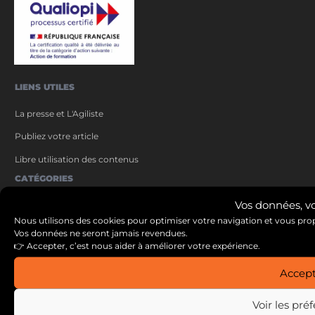
LIENS UTILES
La presse et L'Agiliste
Publiez votre article
Libre utilisation des contenus
CATÉGORIES
Vos données, vo
Livres
Nous utilisons des cookies pour optimiser votre navigation et vous propo
Évènements
Vos données ne seront jamais revendues.
👉 Accepter, c’est nous aider à améliorer votre expérience.
Articles Détaillés
Articles
Accept
CONTACT
Voir les pré