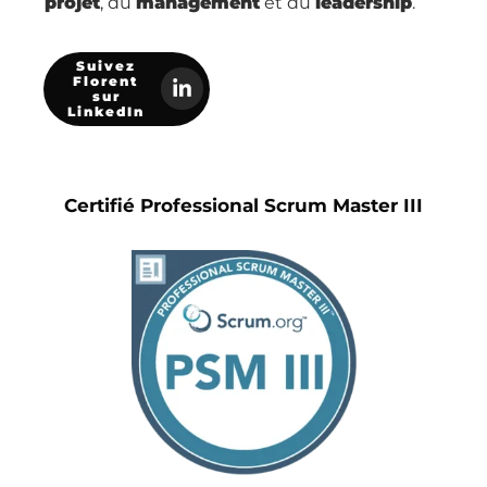
projet
, du
management
et du
leadership
.
Suivez
Florent
sur
LinkedIn
Certifié Professional Scrum Master III