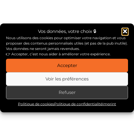
Vos données, votre choix 🔒
Nous utilisons des cookies pour optimiser votre navigation et vous
proposer des contenus personnalisés utiles (et pas de la pub inutile).
Vos données ne seront jamais revendues.
Qu’est-ce que la certification PSPO 1 ?
👉 Accepter, c’est nous aider à améliorer votre expérience.
Accepter
Voir les préférences
février 12, 2025
Refuser
Politique de cookies
Politique de confidentialité
Imprint