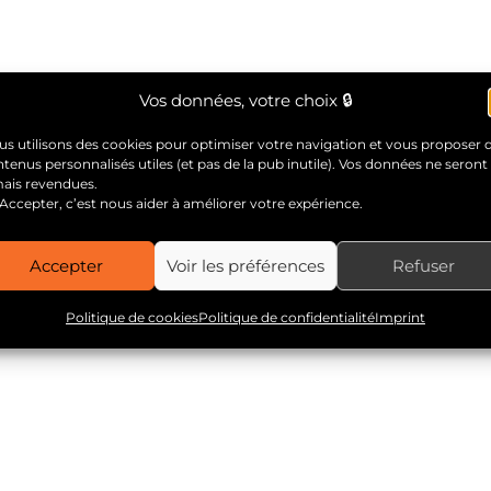
Vos données, votre choix 🔒
s utilisons des cookies pour optimiser votre navigation et vous proposer 
tenus personnalisés utiles (et pas de la pub inutile). Vos données ne seront
mais revendues.
Accepter, c’est nous aider à améliorer votre expérience.
Accepter
Voir les préférences
Refuser
Politique de cookies
Politique de confidentialité
Imprint