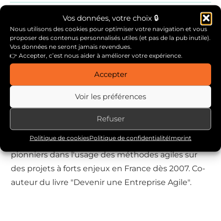
Vos données, votre choix 🔒
Nous utilisons des cookies pour optimiser votre navigation et vous
proposer des contenus personnalisés utiles (et pas de la pub inutile).
Vos données ne seront jamais revendues.
👉 Accepter, c’est nous aider à améliorer votre expérience.
Accepter
A PROPOS DE L'AUTEUR
Voir les préférences
Florent Lothon
Refuser
Expert de terrain en gestion de projet et
Politique de cookies
Politique de confidentialité
Imprint
management d'équipe. Florent fait partie des
pionniers dans l'usage des méthodes agiles sur
des projets à forts enjeux en France dès 2007. Co-
auteur du livre "Devenir une Entreprise Agile".