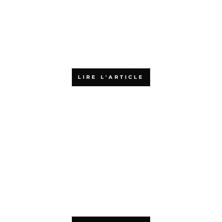
SAFe et Scrum@Scale : quelles
différences, et comment
choisir ?
LIRE L'ARTICLE
L’agilité : accélérateur de
croissance pour les PME