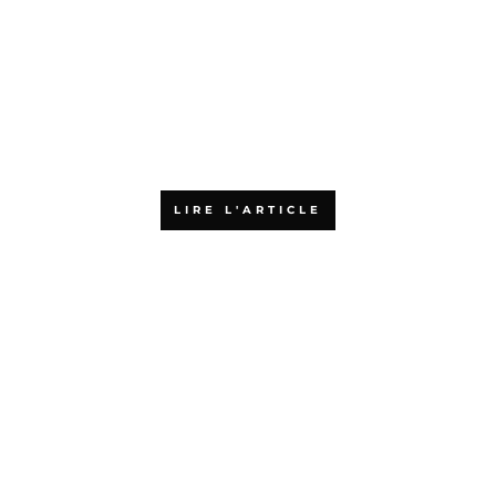
Pourquoi choisir l’Agiliste pour
votre formation aux méthodes
agiles ?
LIRE L'ARTICLE
Pourquoi choisir une formation
agile en ligne