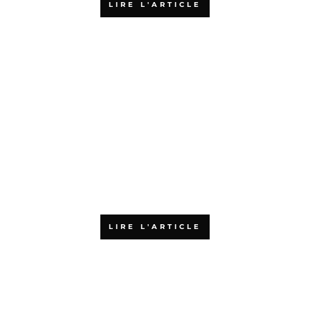
LIRE L'ARTICLE
Quels sont les financements
possibles pour une formation
en agilité ?
LIRE L'ARTICLE