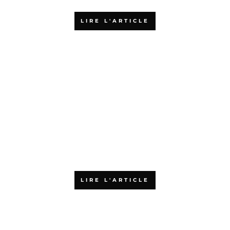
LIRE L'ARTICLE
Qu’est-ce que la certification
PSPO 1 ?
LIRE L'ARTICLE