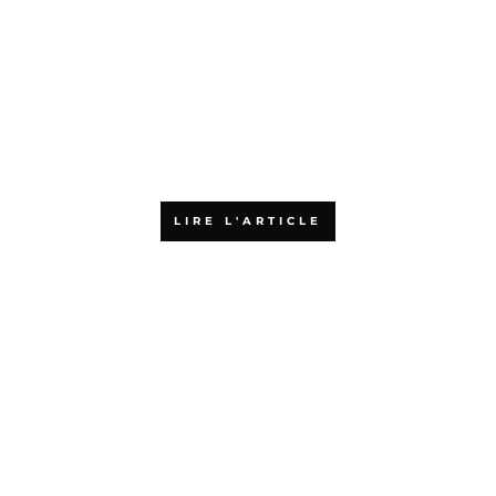
SAFe et Scrum@Scale : quelles
différences, et comment
choisir ?
LIRE L'ARTICLE
L’agilité : accélérateur de
croissance pour les PME