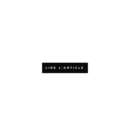
Pourquoi choisir l’Agiliste pour
votre formation aux méthodes
agiles ?
LIRE L'ARTICLE