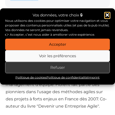
Vos données, votre choix 🔒
Nous utilisons des cookies pour optimiser votre navigation et vous
proposer des contenus personnalisés utiles (et pas de la pub inutile).
Vos données ne seront jamais revendues.
👉 Accepter, c’est nous aider à améliorer votre expérience.
Accepter
Voir les préférences
A PROPOS DE L'AUTEUR
Florent Lothon
Refuser
Expert de terrain en gestion de projet et
Politique de cookies
Politique de confidentialité
Imprint
management d'équipe. Florent fait partie des
pionniers dans l'usage des méthodes agiles sur
des projets à forts enjeux en France dès 2007. Co-
auteur du livre "Devenir une Entreprise Agile".