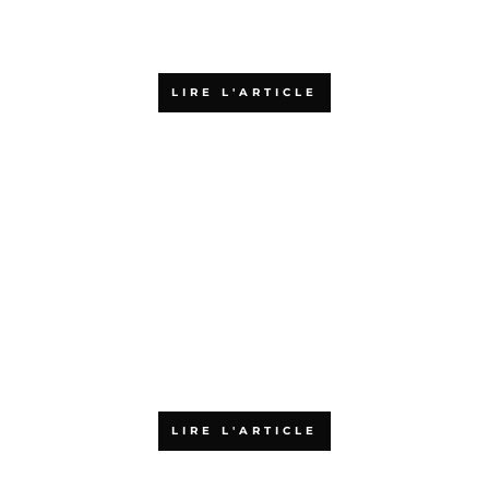
Pourquoi choisir une formation
agile en ligne
LIRE L'ARTICLE
Qu’est-ce que la certification
PSPO 1 ?
LIRE L'ARTICLE