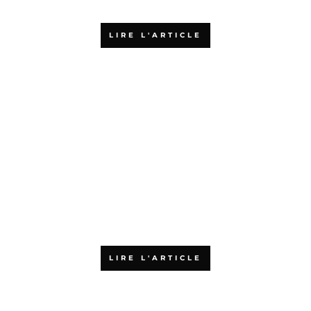
LIRE L'ARTICLE
Quels sont les financements
possibles pour une formation
en agilité ?
LIRE L'ARTICLE