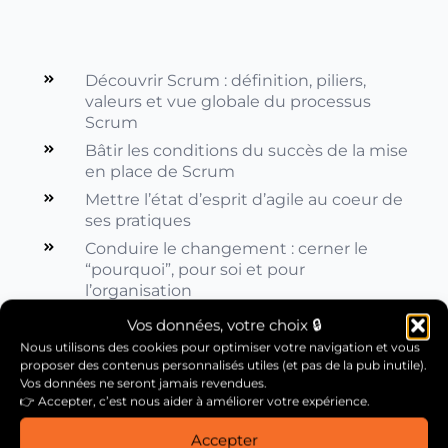
Découvrir Scrum : définition, piliers,
valeurs et vue globale du processus
Scrum
Bâtir les conditions du succès de la mise
en place de Scrum
Mettre l’état d’esprit d’agile au coeur de
ses pratiques
Conduire le changement : cerner le
“pourquoi”, pour soi et pour
l’organisation
Construire une équipe agile soutenue en
Vos données, votre choix 🔒
interne
Nous utilisons des cookies pour optimiser votre navigation et vous
proposer des contenus personnalisés utiles (et pas de la pub inutile).
Vos données ne seront jamais revendues.
👉 Accepter, c’est nous aider à améliorer votre expérience.
Activités :
Accepter