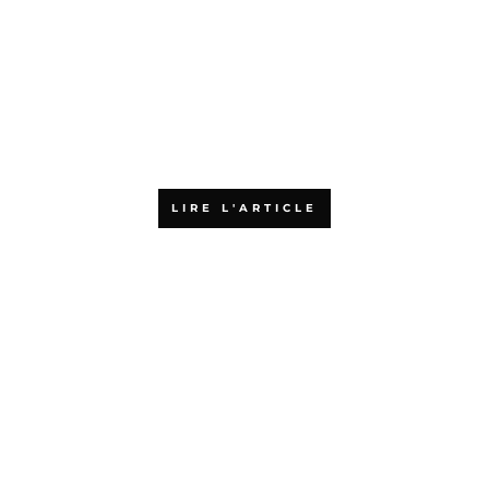
Pourquoi choisir une formation
agile en ligne
LIRE L'ARTICLE
Qu’est-ce que la certification