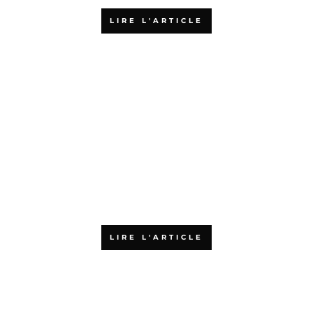
LIRE L'ARTICLE
Pourquoi choisir l’Agiliste pour
votre formation aux méthodes
agiles ?
LIRE L'ARTICLE