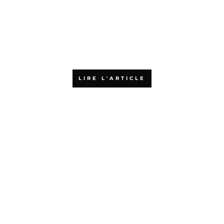
L’agilité : accélérateur de
croissance pour les PME
LIRE L'ARTICLE
Quels sont les financements
possibles pour une formation
en agilité ?