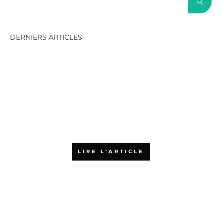
DERNIERS ARTICLES
SAFe et Scrum@Scale : quelles
différences, et comment
choisir ?
LIRE L'ARTICLE