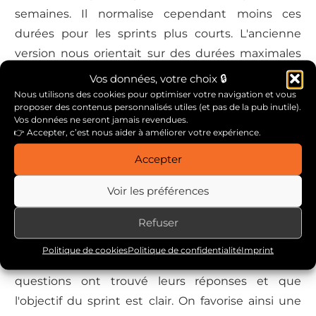
semaines. Il normalise cependant moins ces
durées pour les sprints plus courts. L'ancienne
version nous orientait sur des durées maximales
inférieurement proportionnelle (ex : 4 heures pour
Vos données, votre choix 🔒
des sprints de 2 semaines).
Nous utilisons des cookies pour optimiser votre navigation et vous
proposer des contenus personnalisés utiles (et pas de la pub inutile).
Vos données ne seront jamais revendues.
L'intérêt est de cet assouplissement est de laisser
👉 Accepter, c’est nous aider à améliorer votre expérience.
libre court à des initiatives visant par exemple à
Accepter
réduire davantage la durée maximale d'une
planification de sprint en s'obligeant à affiner
Voir les préférences
davantage le Product Backlog en amont. Il est clair
qu'une planification de sprint est beaucoup moins
Refuser
laborieuse lorsque qu'on se pose peu de
Politique de cookies
Politique de confidentialité
Imprint
questions. Et celle ci se termine lorsque les
questions ont trouvé leurs réponses et que
l'objectif du sprint est clair. On favorise ainsi une