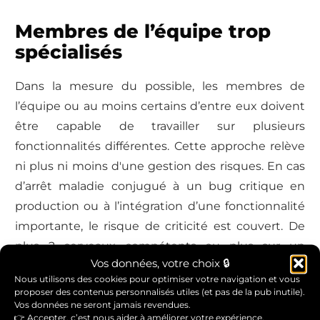
Membres de l’équipe trop
spécialisés
Dans la mesure du possible, les membres de
l’équipe ou au moins certains d’entre eux doivent
être capable de travailler sur plusieurs
fonctionnalités différentes. Cette approche relève
ni plus ni moins d'une gestion des risques. En cas
d’arrêt maladie conjugué à un bug critique en
production ou à l’intégration d’une fonctionnalité
importante, le risque de criticité est couvert. De
plus 2 cerveaux compétents ou plus sur un
Vos données, votre choix 🔒
domaine valent mieux qu’un pour concevoir une
Nous utilisons des cookies pour optimiser votre navigation et vous
solution ou investiguer un problème. Cette multi
proposer des contenus personnalisés utiles (et pas de la pub inutile).
Vos données ne seront jamais revendues.
compétence peut notamment s’acquérir par
👉 Accepter, c’est nous aider à améliorer votre expérience.