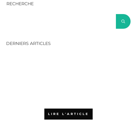
RECHERCHE
DERNIERS ARTICLES
SAFe et Scrum@Scale : quelles
différences, et comment
choisir ?
LIRE L'ARTICLE