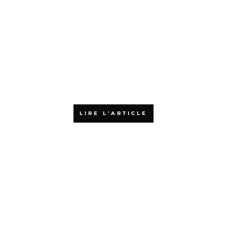
L’agilité : accélérateur de
croissance pour les PME
LIRE L'ARTICLE