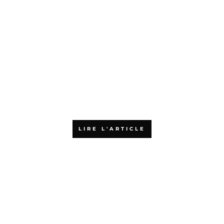
Pourquoi choisir une formation
agile en ligne
LIRE L'ARTICLE