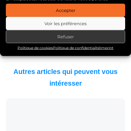
l’utilisation du « pair programming », de la
Accepter
relecture de code ou encore par un système de
rotation. L'objectif étant d'atteindre la notion de
Voir les préférences
"propriété collective du code".
Refuser
Autre article qui peut vous intéresser :
5 idées
reçues sur la gestion de projet agile
.
Politique de cookies
Politique de confidentialité
Imprint
Autres articles qui peuvent vous
intéresser