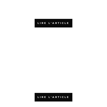
Quels sont les financements
possibles pour une formation
en agilité ?
LIRE L'ARTICLE
Pourquoi choisir l’Agiliste pour
votre formation aux méthodes
agiles ?
LIRE L'ARTICLE