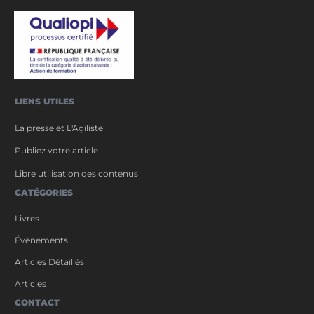
LIENS UTILES
La presse et L'Agiliste
Publiez votre article
Libre utilisation des contenus
CATÉGORIES
Livres
Évènements
Articles Détaillés
Articles
CONTACT