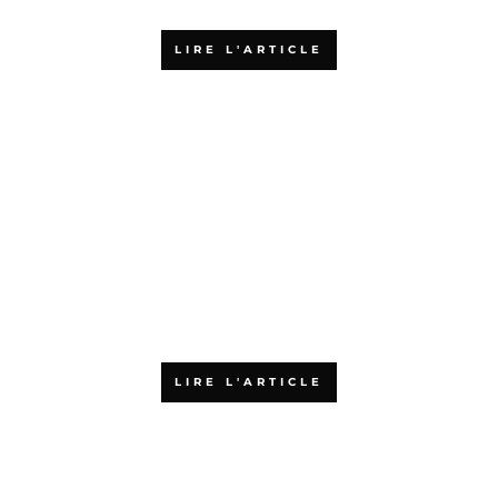
LIRE L'ARTICLE
L’agilité : accélérateur de
croissance pour les PME
LIRE L'ARTICLE