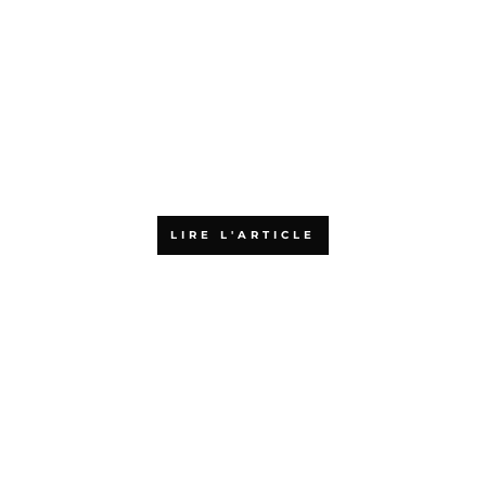
Quels sont les financements
possibles pour une formation
en agilité ?
LIRE L'ARTICLE
Pourquoi choisir l’Agiliste pour