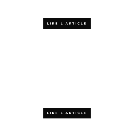
votre formation aux méthodes
agiles ?
LIRE L'ARTICLE
Pourquoi choisir une formation
agile en ligne
LIRE L'ARTICLE