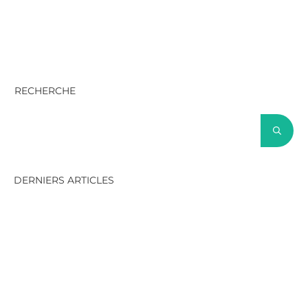
RECHERCHE
DERNIERS ARTICLES
SAFe et Scrum@Scale : quelles
différences, et comment
choisir ?