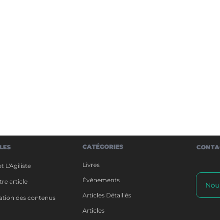
CATÉGORIES
ILES
CONTA
Livres
t L'Agiliste
Évènements
re article
Nou
Articles Détaillés
isation des contenus
Articles