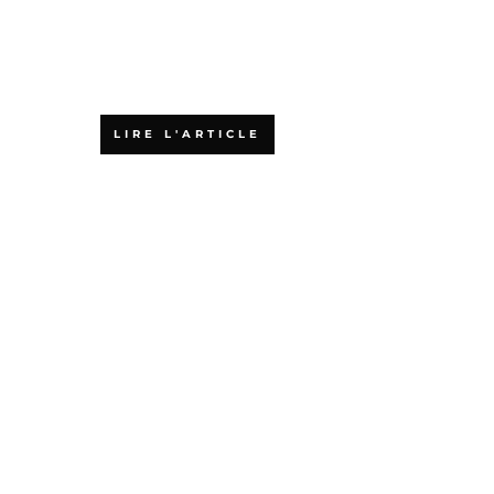
Pourquoi choisir
une formation
agile en ligne
LIRE L'ARTICLE
Qu’est-ce que la
certification
PSPO 1 ?