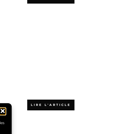
Quels sont les
financements
possibles pour
une formation
en agilité ?
LIRE L'ARTICLE
des