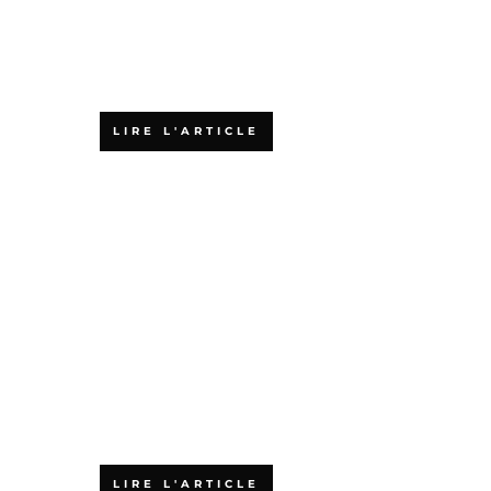
quelles
différences, et
comment choisir
?
LIRE L'ARTICLE
L’agilité :
accélérateur de
croissance pour
les PME
LIRE L'ARTICLE