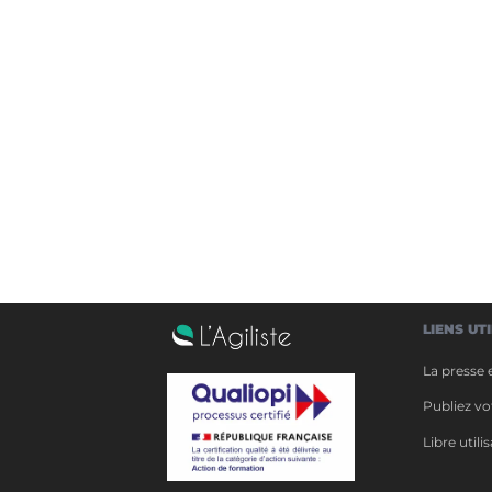
LIENS UT
La presse e
Publiez vot
Libre util