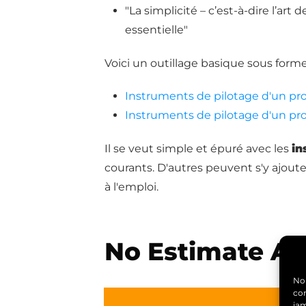
"La simplicité – c’est-à-dire l’art 
essentielle"
Voici un outillage basique sous for
Instruments de pilotage d'un pr
Instruments de pilotage d'un pr
Il se veut simple et épuré avec les
in
courants. D'autres peuvent s'y ajouter.
à l'emploi.
No Estimate Ag
Nou
con
ja