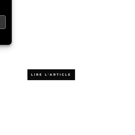
Pourquoi choisir
l’Agiliste pour
votre formation
aux méthodes
agiles ?
LIRE L'ARTICLE