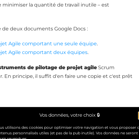
de minimiser la quantité de travail inutile – est
me de deux documents Google Docs :
ojet Agile comportant une seule équipe
.
ojet Agile comportant deux équipes
.
struments de pilotage de projet agile
Scrum
 En principe, il suffit d'en faire une copie et c'est prêt
ile
Vos données, votre choix 🔒
s utilisons des cookies pour optimiser votre navigation et vous proposer 
tenus personnalisés utiles (et pas de la pub inutile). Vos données ne seront
mais revendues.