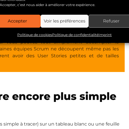
ERTISSEMENT
Accepter, c’est nous aider à améliorer votre expérience.
n (sprint backlog) représentent le nombre d'heures
Accepter
Voir les préférences
Refuser
u sprint. Cependant l'estimation des tâches en
lement (cf. mouvement "No Estimate") car atteindre
es estimations présente peu d'intérêt et peut faire
Politique de cookies
Politique de confidentialité
Imprint
mps. Vous pouvez tout simplement décompter le
rtaines équipes Scrum ne découpent même pas les
ent avoir des User Stories petites et de tailles
re encore plus simple
ès simple à tracer) sur un tableau blanc ou une feuille