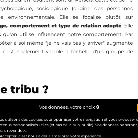
sychologique, sociologique (origine des personnes
e environnementale. Elle se focalise plutôt sur
age, comportement et type de relation adopté
. Elle
ts qu'on utilise influencent notre comportement. Par
épéter à soi même "je ne vais pas y arriver" augmente
t c'est également valable à l'échelle d'un groupe de
e tribu ?
0 personnes qui se connaissent suffisamment pour se
Vos données, votre choix 🔒
la rue. Une petite entreprise est une tribu, une grosse
s utilisons des cookies pour optimiser votre navigation et vous proposer 
tenus personnalisés utiles (et pas de la pub inutile). Vos données ne seront
mais revendues.
Accepter, c’est nous aider à améliorer votre expérience.