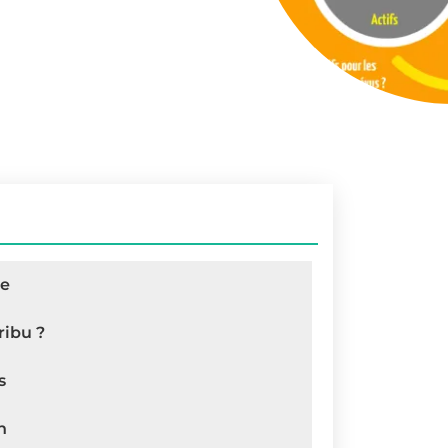
de
ribu ?
s
n