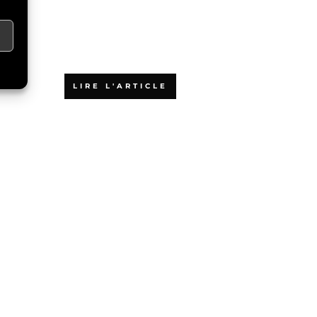
Pourquoi choisir
une formation
agile en ligne
LIRE L'ARTICLE
Qu’est-ce que la
certification
PSPO 1 ?