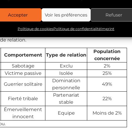
cours
Accepter
Voir les préférences
Refuser
Politique de cookies
Politique de confidentialité
Imprint
5 stades. A chaque stade est associée une façon de
e relation.
Population
Comportement
Type de relation
concernée
Sabotage
Exclu
2%
Victime passive
Isolée
25%
Domination
Guerrier solitaire
49%
personnelle
Partenariat
Fierté tribale
22%
stable
Émerveillement
Equipe
Moins de 2%
innocent
bu.