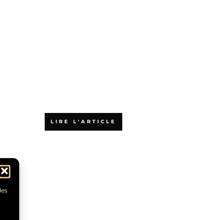
Pourquoi choisir
l’Agiliste pour
votre formation
aux méthodes
agiles ?
LIRE L'ARTICLE
des