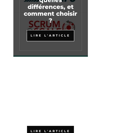
quelles
différences, et
comment choisir
?
LIRE L'ARTICLE
L’agilité :
accélérateur de
croissance pour
les PME
LIRE L'ARTICLE