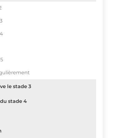
2
 3
 4
 5
égulièrement
ve le stade 3
 du stade 4
n