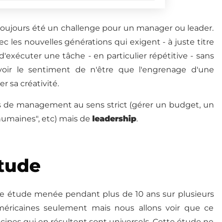
toujours été un challenge pour un manager ou leader.
c les nouvelles générations qui exigent - à juste titre
d'exécuter une tâche - en particulier répétitive - sans
avoir le sentiment de n'être que l'engrenage d'une
r sa créativité.
pas de management au sens strict (gérer un budget, un
 humaines", etc) mais de
leadership
.
étude
une étude menée pendant plus de 10 ans sur plusieurs
américaines seulement mais nous allons voir que ce
ncipes qui en résultent sont universels. Cette étude ne