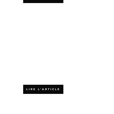
Quels sont les
financements
possibles pour
une formation
en agilité ?
LIRE L'ARTICLE