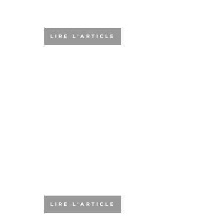
une formation
agile en ligne
LIRE L'ARTICLE
Qu’est-ce que la
certification
PSPO 1 ?
LIRE L'ARTICLE