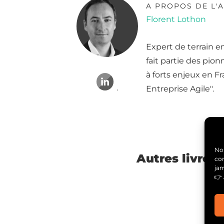
A PROPOS DE L'
Florent Lothon
Expert de terrain 
fait partie des pio
à forts enjeux en F
Entreprise Agile".
Nou
Autres livres 
con
ja
👉 