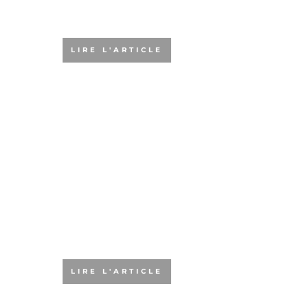
?
LIRE L'ARTICLE
L’agilité :
accélérateur de
croissance pour
les PME
LIRE L'ARTICLE