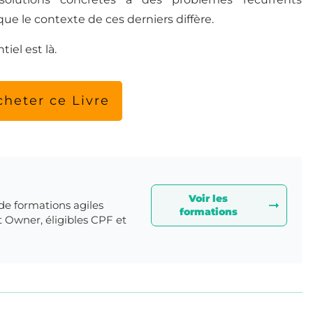
que le contexte de ces derniers diffère.
iel est là.
cheter ce Livre
Voir les
e formations agiles
formations
 Owner, éligibles CPF et