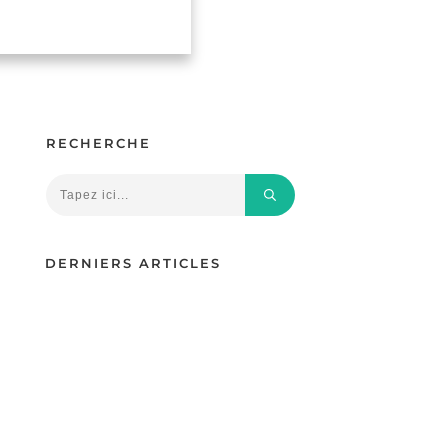
RECHERCHE
DERNIERS ARTICLES
SAFe et
Scrum@Scale :
quelles
différences, et
comment choisir