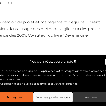
AUTEUR
en gestion de projet et management d'équipe. Florent
nniers dans l'usage des méthodes agiles sur des projets
rance dès 2007. Co-auteur du livre "Devenir une
Vos données, votre choix 🔒
s utilisons des cookies pour optimiser votre navigation et vous proposer 
pouvant vous intéresser :
tenus personnalisés utiles (et pas de la pub inutile). Vos données ne seront
mais revendues.
Accepter, c’est nous aider à améliorer votre expérience.
Accepter
Voir les préférences
Refuser