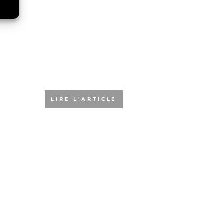
Pourquoi choisir
l’Agiliste pour
votre formation
aux méthodes
agiles ?
LIRE L'ARTICLE
Pourquoi choisir