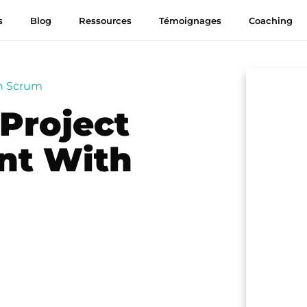
s
Blog
Ressources
Témoignages
Coaching
th Scrum
 Project
t With