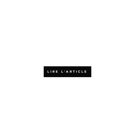
Pourquoi choisir l’Agiliste pour
votre formation aux méthodes
agiles ?
LIRE L'ARTICLE