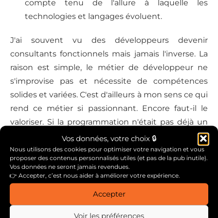
compte tenu de l'allure à laquelle les
technologies et langages évoluent.
J'ai souvent vu des développeurs devenir
consultants fonctionnels mais jamais l'inverse. La
raison est simple, le métier de développeur ne
s'improvise pas et nécessite de compétences
solides et variées. C'est d'ailleurs à mon sens ce qui
rend ce métier si passionnant. Encore faut-il le
valoriser. Si la programmation n'était pas déjà un
"art", elle l'est sans aucun doute devenue. Au
Vos données, votre choix 🔒
même titre que la gestion d'un projet et d'une
Nous utilisons des cookies pour optimiser votre navigation et vous
proposer des contenus personnalisés utiles (et pas de la pub inutile).
équipe.
Vos données ne seront jamais revendues.
👉 Accepter, c’est nous aider à améliorer votre expérience.
Accepter
Autres articles qui peuvent vous
Voir les préférences