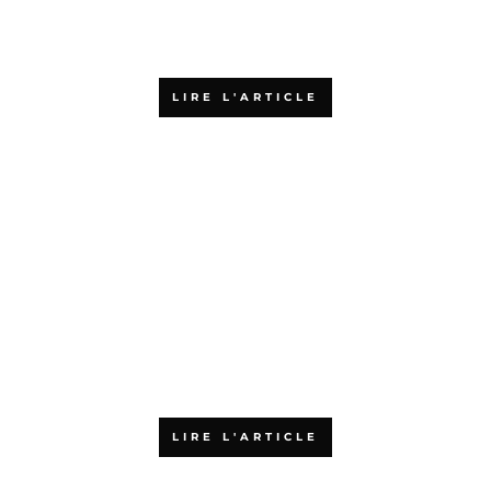
Pourquoi choisir une formation
agile en ligne
LIRE L'ARTICLE
Qu’est-ce que la certification
PSPO 1 ?
LIRE L'ARTICLE