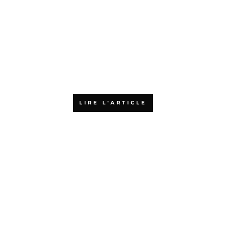
SAFe et Scrum@Scale : quelles
différences, et comment
choisir ?
LIRE L'ARTICLE
L’agilité : accélérateur de