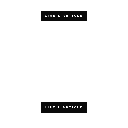
croissance pour les PME
LIRE L'ARTICLE
Quels sont les financements
possibles pour une formation
en agilité ?
LIRE L'ARTICLE